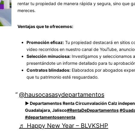
rentar tu propiedad de manera rápida y segura, sino que ga
mereces.
Ventajas que te ofrecemos:
Promoción eficaz:
Tu propiedad destacará en sitios c
video recorridos en nuestro canal de YouTube, anunci
Selección minuciosa:
Investigamos y seleccionamos a l
presentándote un informe detallado para tu aprobació
Contratos blindados:
Elaborados por abogados experto
que tu patrimonio esté resguardado.
@hausocasasydepartamentos
► Departamentos Renta Circunvalación Calz indepen
Guadalajara, Jalisco
#RentaDeDepartamentos
#Guada
#departamentosenrenta
♬ Happy New Year – BLVKSHP