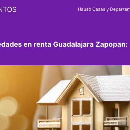
NTOS
Hauso Casas y Departa
edades en renta Guadalajara Zapopan: G