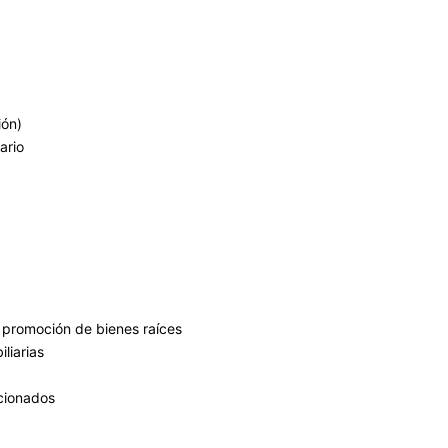
ión)
ario
y promoción de bienes raíces
liarias
acionados