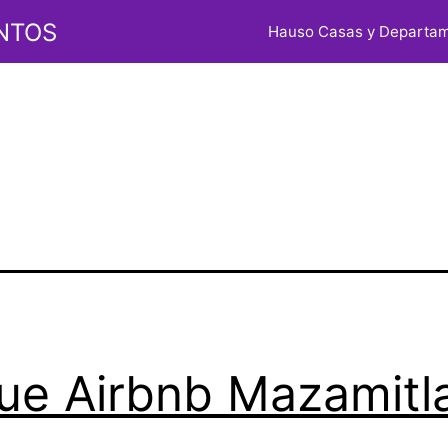
a:
cabaña
NTOS
Hauso Casas y Departa
tla
ue Airbnb Mazamitl