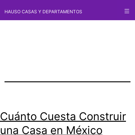
Etiqueta:
Saltar
HAUSO CASAS Y DEPARTAMENTOS
al
Costo de
contenido
construcción
Cuánto Cuesta Construir
una Casa en México