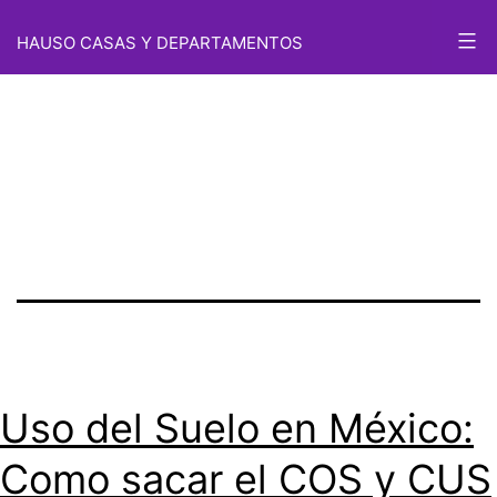
Etiqueta:
Saltar
HAUSO CASAS Y DEPARTAMENTOS
al
permisos de
contenido
construcción
Uso del Suelo en México:
Como sacar el COS y CUS