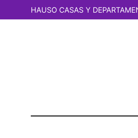
Etiquet
Saltar
HAUSO CASAS Y DEPARTAME
al
contenido
las ven
raíces