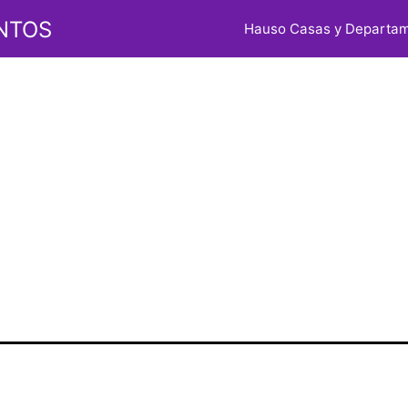
a:
Cómo me
NTOS
Hauso Casas y Departa
tas en bie