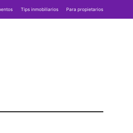
jorar
mentos
Tips inmobiliarios
Para propietarios
nes